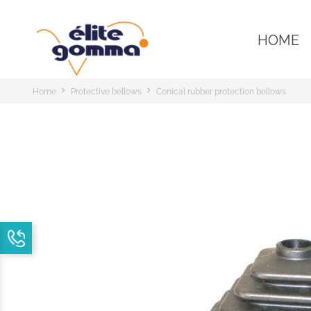
HOME
Home
Protective bellows
Conical rubber protection bellows