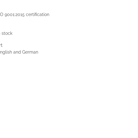
O 9001:2015 certification
n stock
rt
 English and German