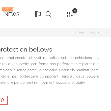
HOT
0
NEWS
Prev
Next
chevron_left
chevron_right
protection bellows
ono ampiamente utilizzati in applicazioni che richiedono una
bile tra due superfici con forme non perfettamente piatte o in
piego in settori come l'automotive, l'industria manifatturiera,
a civile, per proteggere componenti sensibili dalla polvere,
ferici e per consentire movimenti oscillanti o rotativi.