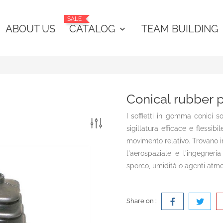
SALE
ABOUT US
CATALOG
TEAM BUILDING
keyboard_arrow_down
Conical rubber 
I soffietti in gomma conici s
sigillatura efficace e flessi
movimento relativo. Trovano im
l'aerospaziale e l'ingegneri
sporco, umidità o agenti atmos
Share on :