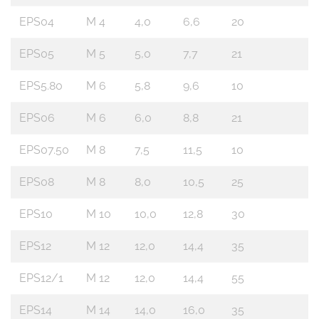
EPS04
M 4
4,0
6,6
20
EPS05
M 5
5,0
7,7
21
EPS5.80
M 6
5,8
9,6
10
EPS06
M 6
6,0
8,8
21
EPS07.50
M 8
7,5
11,5
10
EPS08
M 8
8,0
10,5
25
EPS10
M 10
10,0
12,8
30
EPS12
M 12
12,0
14,4
35
EPS12/1
M 12
12,0
14,4
55
EPS14
M 14
14,0
16,0
35